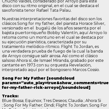
Chucho Valdés, considerado por Arroyo para este
disco con su ritmo original, en el cual se destaca el
saxofonista tenor Rafael Tata Palau.
Nuestras interpretaciones favoritas del disco son los
clásicos Song for my father, del pianista Horace Silver,
versionado en el bugalú de los años sesenta por el
bajista puertorriqueño Bobby Valentín, aquí Arroyo lo
retoma como un montuno en el cual se destaca por
su ejecución pianística, caracterizada por su
tratamiento melódico-rítmico. Flight To Jordan, es
una verdadera prueba de fuego de la cual la banda
de Arroyo consigue salir airosa. Así como el clásico
salsoso Ahora sí, de Ismael Miranda, grabado por este
cantante en 1973 con su orquesta Revelación,
interpretado aquí por el bongosero Marcos Cossio.
Song For My Father [soundcloud
params=”auto_play=true&show_comments=true&c
for-my-father-rick-arroyo[/soundcloud]
Tracks:
Blue Bossa; Equinox; Tres Deseos; Claudia ; Ahora Si
; Song For My Father; Dindi; Flight To Jordan; Song For