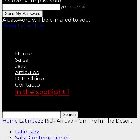
Recover your password
your email
A password will be e-mailed to you.
Solar Latin Club
Home
Salsa
Jazz
Articulos
Dj El Chino
Contacto
In the spotlight !
Home
Latin Jazz
Rick Arroyo – On Fire In The Desert
Latin Jazz
Salsa Contemporanea