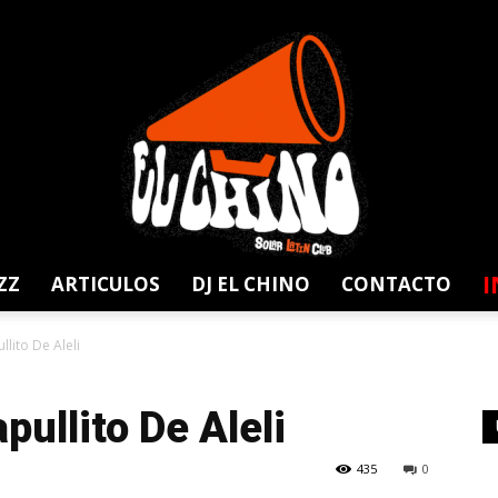
I
ZZ
ARTICULOS
DJ EL CHINO
CONTACTO
Solar
llito De Aleli
pullito De Aleli
435
0
Latin