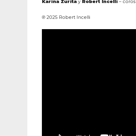
Karina Zurita
y
Robert Incelli
– coros
℗ 2025 Robert Incelli