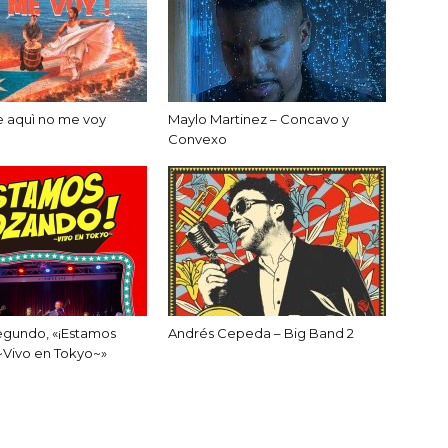
e aquì no me voy
Maylo Martinez – Concavo y
Convexo
egundo, «¡Estamos
Andrés Cepeda – Big Band 2
~Vivo en Tokyo~»