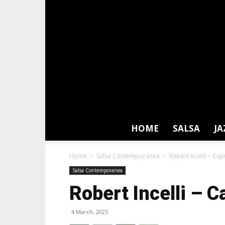
HOME
SALSA
JA
Home
Salsa Contemporanea
Robert Incelli – Capu
Salsa Contemporanea
Robert Incelli – Ca
4 March, 2025