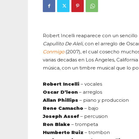
Robert Incelli reaparece con un sencillo 
Capullito De Aleli
, con el arreglo de Osca
Conmigo
(2007), el cual cosecho muchos é
varias decadas en Los Angeles, California
música, con un timbre musical que lo p
Robert Incelli
– vocales
Oscar D’leon
– arreglos
Allan Phillips
– piano y produccion
Rene Camacho
– bajo
Joseph Assef
– percusion
Ron Blake
– trompeta
Humberto Ruiz
– trombon