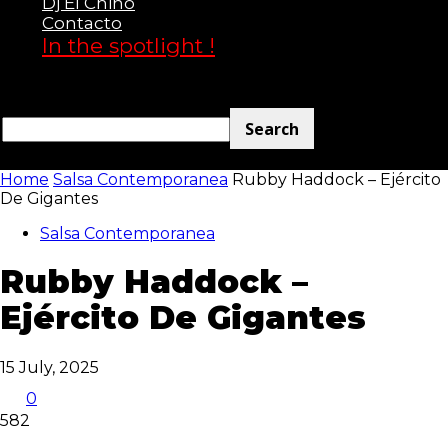
Dj El Chino
Contacto
Club
In the spotlight !
Home
Salsa Contemporanea
Rubby Haddock – Ejército
De Gigantes
Salsa Contemporanea
Rubby Haddock –
Ejército De Gigantes
15 July, 2025
0
582