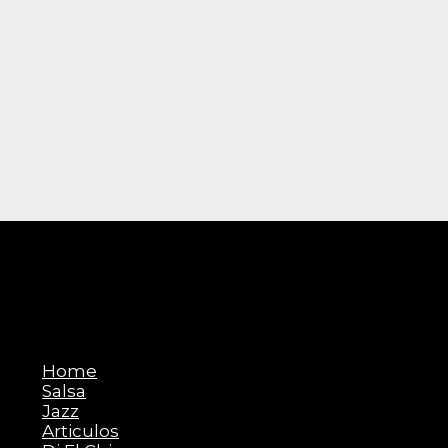
Solar
Home
Salsa
Latin
Jazz
Articulos