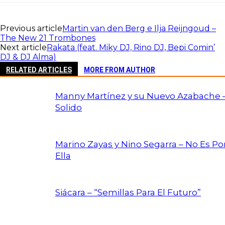
Previous article
Martin van den Berg e Ilja Reijngoud –
The New 21 Trombones
Next article
Rakata (feat. Miky DJ, Rino DJ, Bepi Comin’
DJ & DJ Alma)
RELATED ARTICLES
MORE FROM AUTHOR
Manny Martínez y su Nuevo Azabache 
Solido
Marino Zayas y Nino Segarra – No Es Po
Ella
Siácara – “Semillas Para El Futuro”