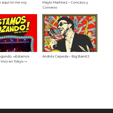
e aquì no me voy
Maylo Martinez – Concavo y
Convexo
egundo, «¡Estamos
Andrés Cepeda – Big Band 2
~Vivo en Tokyo~»