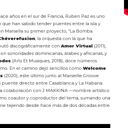
ace años en el sur de Francia, Ruben Paz es uno
que han sabido tender puentes entre la isla y
 en Marsella su primer proyecto, “La Bomba
Chéverefusion
, la orquesta con la que ha
ebutó discográficamente con
Amor Virtual
(2011),
on sonoridades dominicanas, árabes y africanas, y
Todos
(Arts Et Musiques, 2018), doce números
smo. En el camino dejó sencillos como
Welcome
s
(2020), este último junto al Marseille Groove
n puente directo entre Casablanca y La Habana.
 una colaboración con J MAKKINA —nombre artístico
omo coautor y coproductor del tema, sumando una
iene tejiendo desde hace más de dos décadas entre