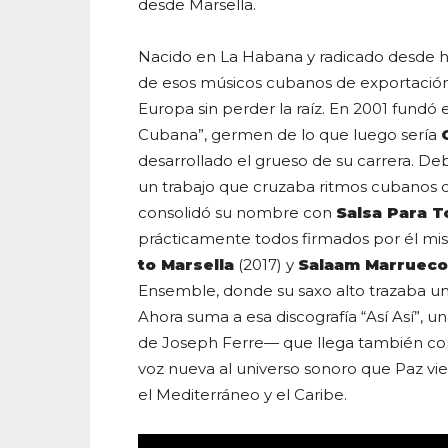
desde Marsella.
Nacido en La Habana y radicado desde h
de esos músicos cubanos de exportación 
Europa sin perder la raíz. En 2001 fundó
Cubana”, germen de lo que luego sería
desarrollado el grueso de su carrera. D
un trabajo que cruzaba ritmos cubanos c
consolidó su nombre con
Salsa Para 
prácticamente todos firmados por él mi
to Marsella
(2017) y
Salaam Marrueco
Ensemble, donde su saxo alto trazaba u
Ahora suma a esa discografía “Así Así”,
de Joseph Ferre— que llega también c
voz nueva al universo sonoro que Paz v
el Mediterráneo y el Caribe.