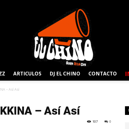
I
ZZ
ARTICULOS
DJ EL CHINO
CONTACTO
Solar
NA – Así Así
KKINA – Así Así
107
0
Latin