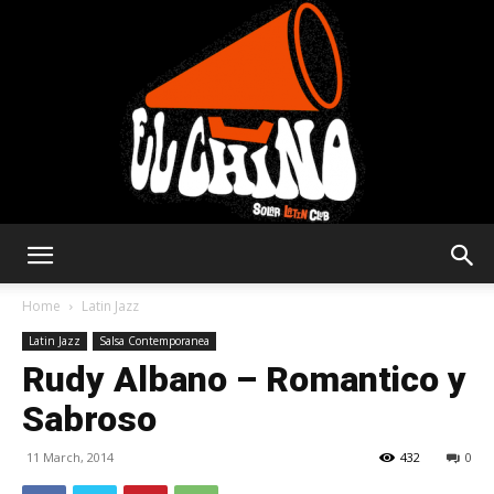
Solar
Home
Latin Jazz
Latin Jazz
Salsa Contemporanea
Rudy Albano – Romantico y
Latin
Sabroso
11 March, 2014
432
0
Club