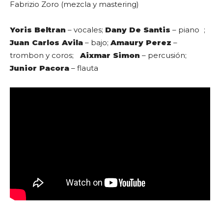
Fabrizio Zoro (mezcla y mastering)
Yoris Beltran
– vocales;
Dany De Santis
– piano ;
Juan Carlos Avila
– bajo;
Amaury Perez
–
trombon y coros;
Aixmar Simon
– percusión;
Junior Pacora
– flauta