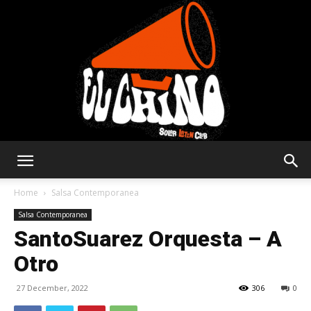
Solar
Home
Salsa Contemporanea
Salsa Contemporanea
SantoSuarez Orquesta – A
Latin
Otro
27 December, 2022
306
0
Club