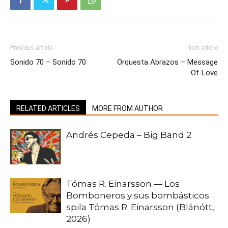
Previous article
Next article
Sonido 70 – Sonido 70
Orquesta Abrazos – Message
Of Love
RELATED ARTICLES
MORE FROM AUTHOR
Andrés Cepeda – Big Band 2
Tómas R. Einarsson — Los
Bomboneros y sus bombásticos
spila Tómas R. Einarsson (Blánótt,
2026)