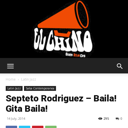
Solar
Home
Latin Jazz
Latin Jazz
Salsa Contemporanea
Septeto Rodriguez – Baila!
Latin
Gita Baila!
14 July, 2014
295
0
Club