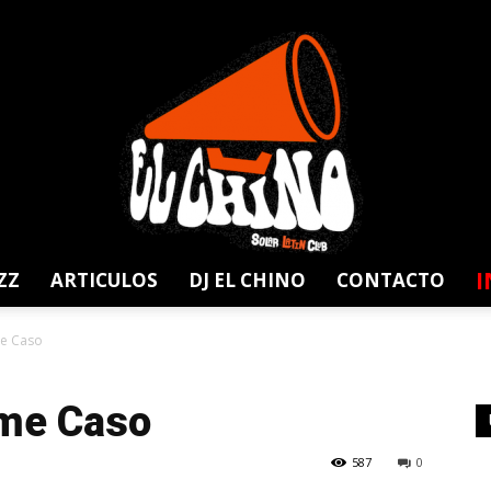
I
ZZ
ARTICULOS
DJ EL CHINO
CONTACTO
Solar
e Caso
zme Caso
587
0
Latin