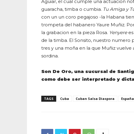
Aguiar, el cual cumple una actuacion nota
guaracha, timba o cumbia.
Tu Amiga y T
con un un coro pegajoso -la Habana tiene
trompeta del habanero
Yaure Muñiz. Po
la grabacion en la pieza Rosa.
Yenyere
es
de la timba. El Sonsito, nuestro numero p
tres y una moña en la que Muñiz vuelve a 
sordina.
Son De Oro, una sucursal de Santi
como debe ser interpretado y dict
TAGS
Cuba
Cuban Salsa Diaspora
España