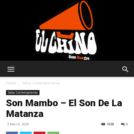
Solar
Home
Salsa Contemporanea
Salsa Contemporanea
Son Mambo – El Son De La
Latin
Matanza
3 March, 2020
1038
0
Club