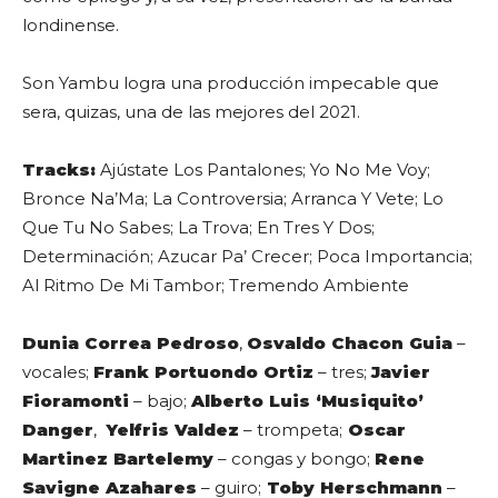
londinense.
Son Yambu logra una producción impecable que
sera, quizas, una de las mejores del 2021.
Tracks:
Ajústate Los Pantalones; Yo No Me Voy;
Bronce Na’Ma; La Controversia; Arranca Y Vete; Lo
Que Tu No Sabes; La Trova; En Tres Y Dos;
Determinación; Azucar Pa’ Crecer; Poca Importancia;
Al Ritmo De Mi Tambor; Tremendo Ambiente
Dunia Correa Pedroso
,
Osvaldo Chacon Guia
–
vocales;
Frank Portuondo Ortiz
– tres;
Javier
Fioramonti
– bajo;
Alberto Luis ‘Musiquito’
Danger
,
Yelfris Valdez
– trompeta;
Oscar
Martinez Bartelemy
– congas y bongo;
Rene
Savigne Azahares
– guiro;
Toby Herschmann
–