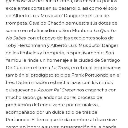
grandiosa voz de Dunia Correa, nos encanta por los
excelentes cortes en su desarrollo, así como el solo
de Alberto Luis ‘Musiquito’ Danger en el solo de
trompeta. Osvaldo Chacón demuestra sus dotes de
sonero en el afincadísimo Son Montuno
Lo Que Tu
No Sabes
, con el apoyo de los excelentes solos de
Toby Herschmann y Alberto Luis ‘Musiquito’ Danger
en los timbales y trompeta, respectivamente. Son
Yambu le rinde un homenaje a la ciudad de Santiago
De Cuba en el tema
La Trova
, en el cual escuchamos
también el prodigioso solo de Frank Portuondo en el
tres. Determinación estrecha lazos con los ritmos
quisqueyanos.
Azucar Pa’ Crecer
nos engancha con
mucho sabor, guiandonos por el proceso de
producción del endulzante por naturaleza,
acompañado por un dulce solo de tres de
Portuondo. El tema que le da nombre al disco sirve
como epilogo y, a su vez, presentación de la banda