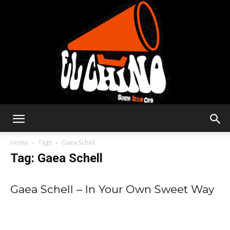
Solar
Home
Tags
Gaea Schell
Tag: Gaea Schell
Latin
Gaea Schell – In Your Own Sweet Way
Club