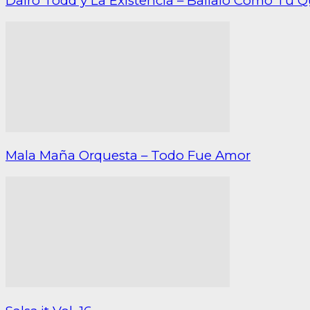
Dairo Todd y La Existencia – Bailalo Como Tú Q
Mala Maña Orquesta – Todo Fue Amor