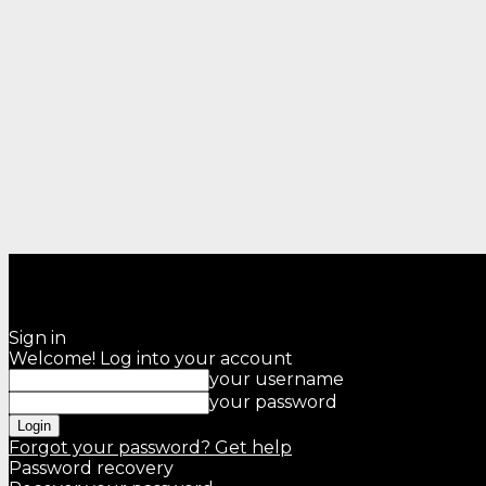
Sign in
Welcome! Log into your account
your username
your password
Forgot your password? Get help
Password recovery