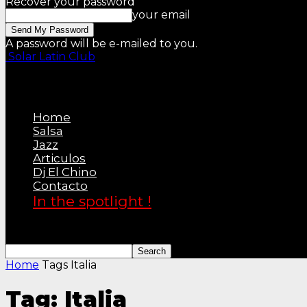
Recover your password
your email
A password will be e-mailed to you.
Solar Latin Club
Home
Salsa
Jazz
Articulos
Dj El Chino
Contacto
In the spotlight !
Home
Tags
Italia
Tag: Italia