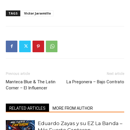
TAGS
Victor Jaramillo
Previous article
Next article
Manteca Blue & The Latin
La Pregonera – Bajo Contrato
Corner – El Influencer
RELATED ARTICLES
MORE FROM AUTHOR
Eduardo Zayas y su EZ La Banda –
Más Fuerte Cantaron