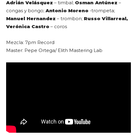
Adrián Velásquez
– timbal;
Osman Antúnez
–
congas y bongo;
Antonio Moreno
-trompeta;
Manuel Hernandez
– trombon;
Russo Villarreal,
Verónica Castro
– coros
Mezcla: 7pm Record
Master: Pepe Ortega/ Elith Mastering Lab