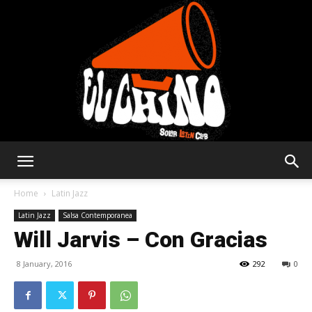
Solar
Home
Latin Jazz
Latin Jazz
Salsa Contemporanea
Will Jarvis – Con Gracias
Latin
8 January, 2016
292
0
Club