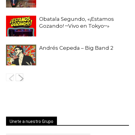
Obatala Segundo, «¡Estamos
Gozando! ~Vivo en Tokyo~»
Andrés Cepeda – Big Band 2
Unete a nuestro Grupo