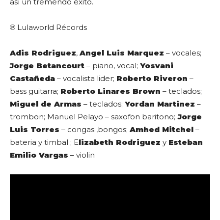
así un tremendo éxito.
℗ Lulaworld Récords
Adis Rodriguez
,
Angel Luis Marquez
– vocales;
Jorge Betancourt
– piano, vocal;
Yosvani
Castañeda
– vocalista lider;
Roberto Riveron
–
bass guitarra;
Roberto Linares Brown
– teclados;
Miguel de Armas
– teclados;
Yordan Martinez
–
trombon; Manuel Pelayo – saxofon baritono;
Jorge
Luis Torres
– congas ,bongos;
Amhed Mitchel
–
bateria y timbal ; E
lizabeth Rodriguez
y
Esteban
Emilio Vargas
– violin