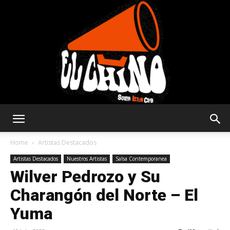
Solar
Home
Artistas Destacados
Artistas Destacados
Nuestros Artistas
Salsa Contemporanea
Wilver Pedrozo y Su
Latin
Charangón del Norte – El
Yuma
Club