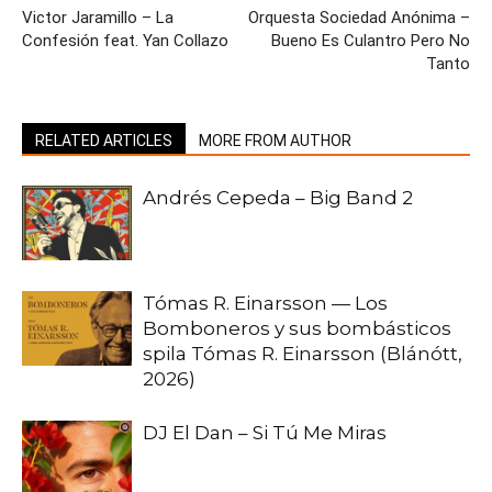
Victor Jaramillo – La
Orquesta Sociedad Anónima –
Confesión feat. Yan Collazo
Bueno Es Culantro Pero No
Tanto
RELATED ARTICLES
MORE FROM AUTHOR
Andrés Cepeda – Big Band 2
Tómas R. Einarsson — Los
Bomboneros y sus bombásticos
spila Tómas R. Einarsson (Blánótt,
2026)
DJ El Dan – Si Tú Me Miras