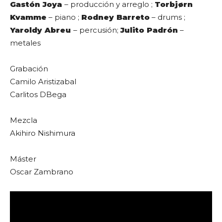
Gastón Joya
– producción y arreglo ;
Torbjørn
Kvamme
– piano ;
Rodney Barreto
– drums ;
Yaroldy Abreu
– percusión;
Julito Padrón
–
metales
Grabación
Camilo Aristizabal
Carlitos DBega
Mezcla
Akihiro Nishimura
Máster
Oscar Zambrano