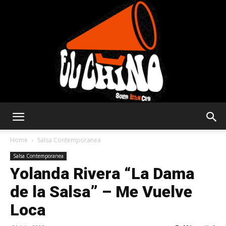
Solar
Home
Salsa Contemporanea
Salsa Contemporanea
Yolanda Rivera “La Dama
Latin
de la Salsa” – Me Vuelve
Loca
Club