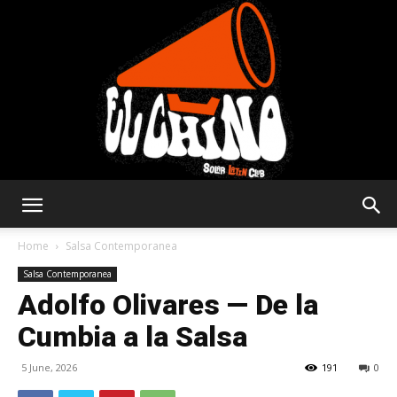
Solar
Home
Salsa Contemporanea
Salsa Contemporanea
Adolfo Olivares — De la
Latin
Cumbia a la Salsa
5 June, 2026
191
0
Club