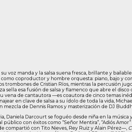
su voz manda y la salsa suena fresca, brillante y bailabl
o como coproductor y hombre orquesta: piano, bajo y coro
 trombones de Cristian Ríos, mientras la percusión jugo
a sella esa fusión de salsa y flamenco que abre el disco
 su vena de cantautora —es coautora de cinco temas inédi
ajear en clave de salsa a su ídolo de toda la vida, Mich
on mezcla de Dennis Ramos y masterización de DJ Buddh
oria, Daniela Darcourt se foguéo desde niña en la música 
 al público con éxitos como “Señor Mentira”, “Adiós Amor
 compartió con Tito Nieves, Rey Ruiz y Alain Pérez—,
C