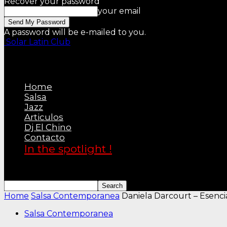
Recover your password
your email
A password will be e-mailed to you.
Solar Latin Club
Home
Salsa
Jazz
Articulos
Dj El Chino
Contacto
In the spotlight !
Home
Salsa Contemporanea
Daniela Darcourt – Esenci
Salsa Contemporanea