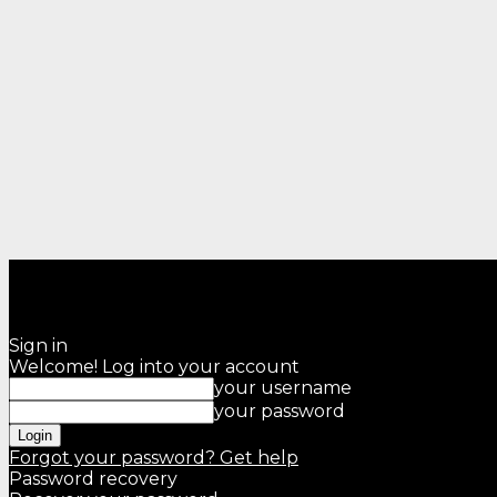
Sign in
Welcome! Log into your account
your username
your password
Forgot your password? Get help
Password recovery