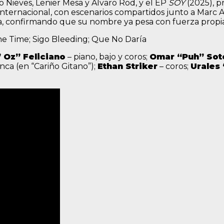
o Nieves, Lenier Mesa y Álvaro Rod, y el EP
SOY
(2025), p
 internacional, con escenarios compartidos junto a Mar
, confirmando que su nombre ya pesa con fuerza propia 
he Time; Sigo Bleeding; Que No Daría
’ Oz” Feliciano
– piano, bajo y coros;
Omar “Puh” Sot
nca (en “Cariño Gitano”);
Ethan Striker
– coros;
Urales