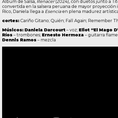
Álbum de Salsa,
Renacer
(2024), con duetos junto a Tit
convertida en la salsera peruana de mayor proyección
Rico, Daniela llega a
Esencia
en plena madurez artística
cortes:
Cariño Gitano; Quién; Fall Again; Remember T
Músicos:
Daniela Darcourt
– voz;
Eliot “El Mago D
Ríos
– trombones;
Ernesto Hermoza
– guitarra flame
Dennis Ramos
– mezcla