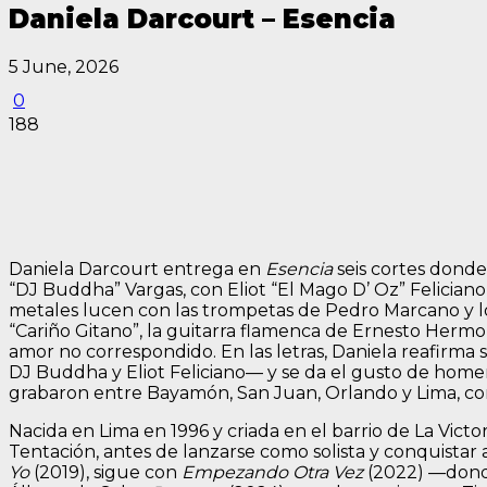
Daniela Darcourt – Esencia
5 June, 2026
0
188
Daniela Darcourt entrega en
Esencia
seis cortes donde 
“DJ Buddha” Vargas, con Eliot “El Mago D’ Oz” Felician
metales lucen con las trompetas de Pedro Marcano y los
“Cariño Gitano”, la guitarra flamenca de Ernesto Hermoz
amor no correspondido. En las letras, Daniela reafirma
DJ Buddha y Eliot Feliciano— y se da el gusto de homen
grabaron entre Bayamón, San Juan, Orlando y Lima, c
Nacida en Lima en 1996 y criada en el barrio de La Vict
Tentación, antes de lanzarse como solista y conquistar
Yo
(2019), sigue con
Empezando Otra Vez
(2022) —donde