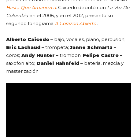
Hasta Que Amanezca
. Caicedo debutó con
La Voz De
Colombia
en el 2006, y en el 2012, presentó su
segundo fonograma
A Corazón Abierto
.
Alberto Caicedo
– bajo, vocales, piano, percusion;
Eric Lachaud
– trompeta;
Janne Schmartz
–
coros;
Andy Hunter
– trombon;
Felipe Castro
–
saxofon alto;
Daniel Hahnfeld
– bateria, mezcla y
masterización