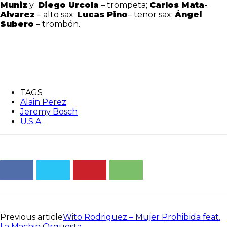
Muniz
y
Diego Urcola
– trompeta;
Carlos Mata-
Alvarez
– alto sax;
Lucas Pino
– tenor sax;
Ángel
Subero
– trombón.
TAGS
Alain Perez
Jeremy Bosch
U.S.A
Previous article
Wito Rodriguez – Mujer Prohibida feat.
La Machin Orquesta