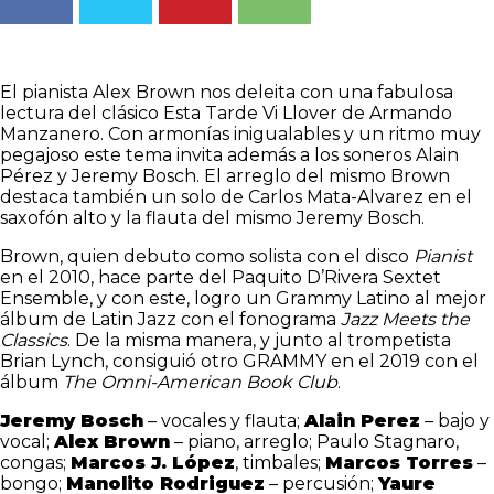
El pianista Alex Brown nos deleita con una fabulosa
lectura del clásico Esta Tarde Vi Llover de Armando
Manzanero. Con armonías inigualables y un ritmo muy
pegajoso este tema invita además a los soneros Alain
Pérez y Jeremy Bosch. El arreglo del mismo Brown
destaca también un solo de Carlos Mata-Alvarez en el
saxofón alto y la flauta del mismo Jeremy Bosch.
Brown, quien debuto como solista con el disco
Pianist
en el 2010, hace parte del Paquito D’Rivera Sextet
Ensemble, y con este, logro un Grammy Latino al mejor
álbum de Latin Jazz con el fonograma
Jazz Meets the
Classics
. De la misma manera, y junto al trompetista
Brian Lynch, consiguió otro GRAMMY en el 2019 con el
álbum
The Omni-American Book Club
.
Jeremy Bosch
– vocales y flauta;
Alain Perez
– bajo y
vocal;
Alex Brown
– piano, arreglo; Paulo Stagnaro,
congas;
Marcos J. López
, timbales;
Marcos Torres
–
bongo;
Manolito Rodriguez
– percusión;
Yaure