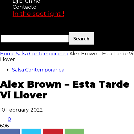
Dj El Chino
Contacto
Club
In the spotlight !
Home
Salsa Contemporanea
Alex Brown – Esta Tarde Vi
Llover
Salsa Contemporanea
Alex Brown – Esta Tarde
Vi Llover
10 February, 2022
0
606