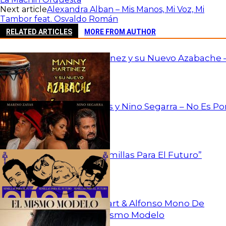
Next article
Alexandra Alban – Mis Manos, Mi Voz, Mi
Tambor feat. Osvaldo Román
RELATED ARTICLES
MORE FROM AUTHOR
Manny Martínez y su Nuevo Azabache 
Solido
Marino Zayas y Nino Segarra – No Es Po
Ella
Siácara – “Semillas Para El Futuro”
Bonno Stobart & Alfonso Mono De
Jesús – El Mismo Modelo