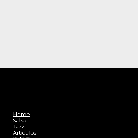
Solar
Home
Salsa
Latin
Jazz
Articulos