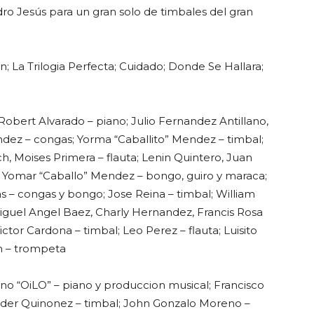
ro Jesús para un gran solo de timbales del gran
; La Trilogia Perfecta; Cuidado; Donde Se Hallara;
obert Alvarado – piano; Julio Fernandez Antillano,
ndez – congas; Yorma “Caballito” Mendez – timbal;
 Moises Primera – flauta; Lenin Quintero, Juan
s; Yomar “Caballo” Mendez – bongo, guiro y maraca;
vas – congas y bongo; Jose Reina – timbal; William
Miguel Angel Baez, Charly Hernandez, Francis Rosa
ctor Cardona – timbal; Leo Perez – flauta; Luisito
on – trompeta
o “OiLO” – piano y produccion musical; Francisco
uder Quinonez – timbal; John Gonzalo Moreno –