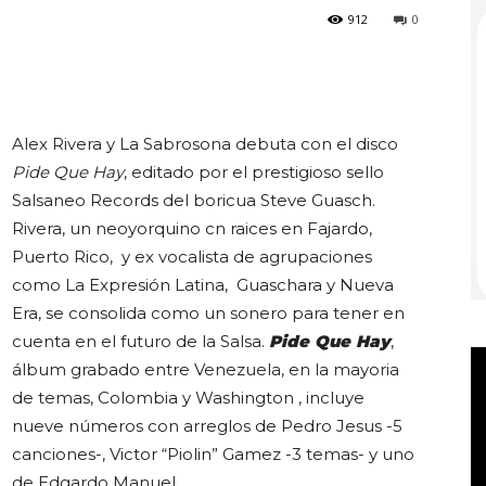
912
0
Club
Alex Rivera y La Sabrosona debuta con el disco
Pide Que Hay
, editado por el prestigioso sello
Salsaneo Records del boricua Steve Guasch.
Rivera, un neoyorquino cn raices en Fajardo,
Puerto Rico, y ex vocalista de agrupaciones
como La Expresión Latina, Guaschara y Nueva
Era, se consolida como un sonero para tener en
cuenta en el futuro de la Salsa.
Pide Que Hay
,
álbum grabado entre Venezuela, en la mayoria
de temas, Colombia y Washington , incluye
nueve números con arreglos de Pedro Jesus -5
canciones-, Victor “Piolin” Gamez -3 temas- y uno
de Edgardo Manuel.