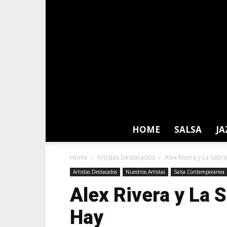
HOME
SALSA
JA
Home
Artistas Destacados
Alex Rivera y La Sab
Artistas Destacados
Nuestros Artistas
Salsa Contemporanea
Alex Rivera y La 
Hay