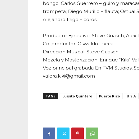
bongo; Carlos Guerrero – guiro y maracas
trompeta; Diego Murillo – flauta; Ostual
Alejandro Inigo – coros
Productor Ejecutivo: Steve Guasch, Alex 
Co-productor: Oswaldo Lucca
Direccion Musical: Steve Guasch
Mezcla y Masterizacion: Enrique “Kiki” Va
Voz principal grabada En FVM Studios, Se
valera.kiki@gmail.com
TAGS
Luisito Quintero
Puerto Rico
U.S.A