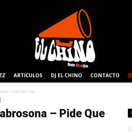
I
ZZ
ARTICULOS
DJ EL CHINO
CONTACTO
Solar
rosona – Pide Que Hay
Sabrosona – Pide Que
Latin