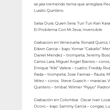
se jala tremendo tema que arreglara Ped
Luisito Quintero.
Salsa Dura; Quien Sera; Tun Tun Kan Karan
El Problema Con Mi Jeva; Invencible
Grabacion en Venezuela: Ronald Quiroz, R
Edwin Garcia – bajo; Yomar “Caballo” Me
Daniel Mendez – trompeta; Jeremy Bosch,
Carlos Lara, Miguel Angel Barrios – coro
Enrique “Kiki” Valera – cuatro; Freddy Ri
Rada – trompeta; Jose Farinas – flauta; 
Vélez – coros; Steve Guasch – maracas; Vi
Quintero – timbal; Wilmer “Piyiyo” Padr
Grabación en Colombia: Oscar Ivan Lozan
Ocoro – bajo; Sammy Garcia – congas, L