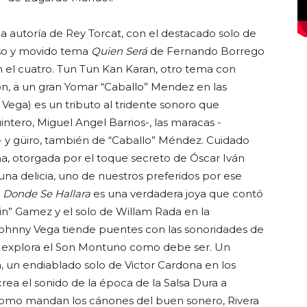
la autoría de Rey Torcat, con el destacado solo de
oso y movido tema
Quien Será
de Fernando Borrego
en el cuatro. Tun Tun Kan Karan, otro tema con
ión, a un gran Yomar “Caballo” Mendez en las
Vega) es un tributo al tridente sonoro que
ntero, Miguel Angel Barrios-, las maracas -
 y güiro, también de “Caballo” Méndez. Cuidado
na, otorgada por el toque secreto de Óscar Iván
una delicia, uno de nuestros preferidos por ese
n
Donde Se Hallara
es una verdadera joya que contó
lin” Gamez y el solo de Willam Rada en la
ohnny Vega tiende puentes con las sonoridades de
 explora el Son Montuno como debe ser. Un
, un endiablado solo de Victor Cardona en los
crea el sonido de la época de la Salsa Dura a
 Como mandan los cánones del buen sonero, Rivera