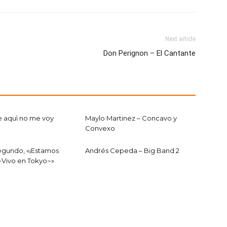
Next article
Don Perignon – El Cantante
e aquì no me voy
Maylo Martinez – Concavo y
Convexo
egundo, «¡Estamos
Andrés Cepeda – Big Band 2
~Vivo en Tokyo~»