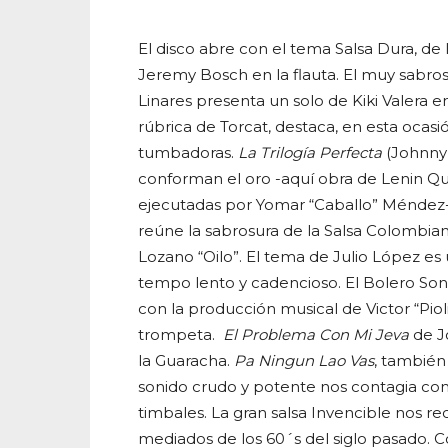
El disco abre con el tema Salsa Dura, de 
Jeremy Bosch en la flauta. El muy sabr
Linares presenta un solo de Kiki Valera 
rúbrica de Torcat, destaca, en esta ocas
tumbadoras.
La Trilogía Perfecta
(Johnny 
conforman el oro -aquí obra de Lenin Qui
ejecutadas por Yomar “Caballo” Méndez-
reúne la sabrosura de la Salsa Colombia
Lozano “Oilo”. El tema de Julio López es 
tempo lento y cadencioso. El Bolero So
con la producción musical de Victor “Pio
trompeta.
El Problema Con Mi Jeva
de J
la Guaracha.
Pa Ningun Lao Vas
, también
sonido crudo y potente nos contagia con
timbales. La gran salsa Invencible nos re
mediados de los 60´s del siglo pasado.