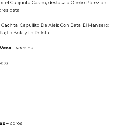
or el Conjunto Casino, destaca a Onelio Pérez en
ores bata.
Cachita; Capullito De Alelí; Con Bata; El Manisero;
la; La Bola y La Pelota
 Vera
– vocales
bata
az
– coros