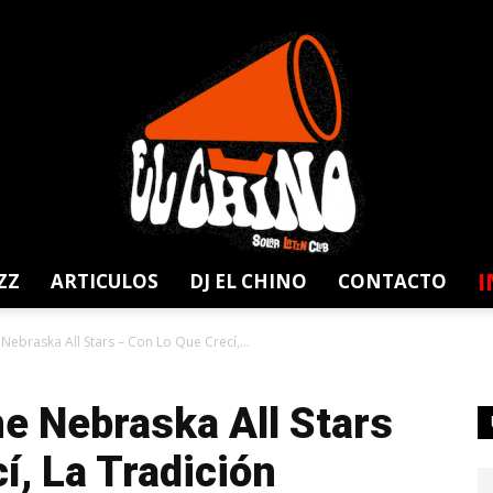
I
ZZ
ARTICULOS
DJ EL CHINO
CONTACTO
Solar
Nebraska All Stars – Con Lo Que Crecí,...
e Nebraska All Stars
í, La Tradición
Latin