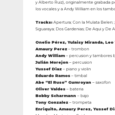
y Alberto Ruiz), originalmente grabada p
los vocales y a Andy William en los tamb
Tracks:
Apertura; Con la Mulata Belen; ; 
Siguaraya; Dos Gardenias; De Aqui y De Al
Onelio Pérez, Yulaisy Miranda, Leo
Amaury Perez
– trombon
Andy William
– percusion y tambores 
Julián Morejon
– percusion
Yussef Diaz
– piano y violin
Eduardo Ramos
– timbal
Abe “El Ruso” Gumroyan
– saxofon
Oliver Valdes
– bateria
Bobby Scharmann
– bajo
Tony Gonzalez
– trompeta
Enriquito, Amaury Perez, Yussef Di