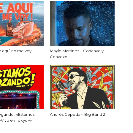
e aquì no me voy
Maylo Martinez – Concavo y
Convexo
egundo, «¡Estamos
Andrés Cepeda – Big Band 2
~Vivo en Tokyo~»