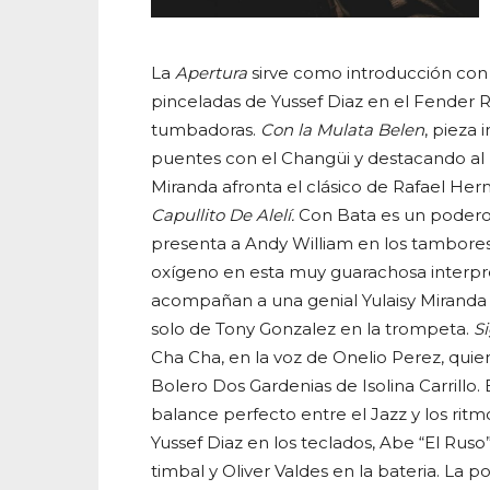
La
Apertura
sirve como introducción con 
pinceladas de Yussef Diaz en el Fender 
tumbadoras.
Con la Mulata Belen
, pieza
puentes con el Changüi y destacando al m
Miranda afronta el clásico de Rafael He
Capullito De Alelí.
Con Bata es un podero
presenta a Andy William en los tambore
oxígeno en esta muy guarachosa interpr
acompañan a una genial Yulaisy Miranda
solo de Tony Gonzalez en la trompeta.
S
Cha Cha, en la voz de Onelio Perez, quie
Bolero Dos Gardenias de Isolina Carrillo. 
balance perfecto entre el Jazz y los ri
Yussef Diaz en los teclados, Abe “El Ru
timbal y Oliver Valdes en la bateria. La