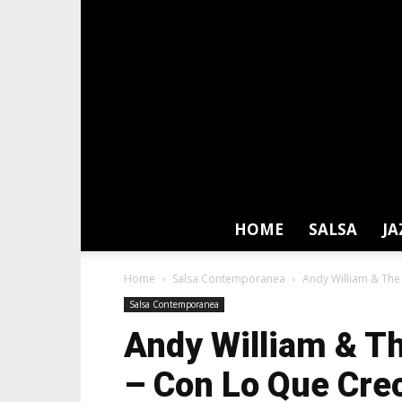
HOME
SALSA
JA
Home
Salsa Contemporanea
Andy William & The 
Salsa Contemporanea
Andy William & Th
– Con Lo Que Crec