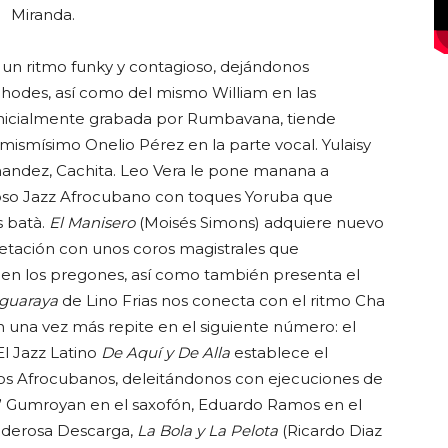
Miranda.
un ritmo funky y contagioso, dejándonos
Rhodes, así como del mismo William en las
 inicialmente grabada por Rumbavana, tiende
ismísimo Onelio Pérez en la parte vocal. Yulaisy
rnandez, Cachita. Leo Vera le pone manana a
so Jazz Afrocubano con toques Yoruba que
s batà.
El Manisero
(Moisés Simons) adquiere nuevo
etación con unos coros magistrales que
 en los pregones, así como también presenta el
iguaraya
de Lino Frias nos conecta con el ritmo Cha
n una vez más repite en el siguiente número: el
El Jazz Latino
De Aquí y De Alla
establece el
tmos Afrocubanos, deleitándonos con ejecuciones de
so” Gumroyan en el saxofón, Eduardo Ramos en el
 poderosa Descarga,
La Bola y La Pelota
(Ricardo Diaz