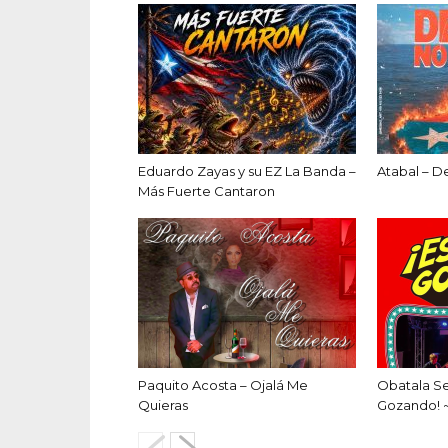
Eduardo Zayas y su EZ La Banda –
Atabal – D
Más Fuerte Cantaron
Paquito Acosta – Ojalá Me
Obatala S
Quieras
Gozando! 