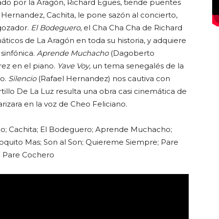
do por la Aragón, Richard Egües, tiende puentes
l Hernandez, Cachita, le pone sazón al concierto,
gozador.
El Bodeguero
, el Cha Cha Cha de Richard
icos de La Aragón en toda su historia, y adquiere
sinfónica.
Aprende Muchacho
(Dagoberto
rez en el piano.
Yave Voy
, un tema senegalés de la
do.
Silencio
(Rafael Hernandez) nos cautiva con
tillo De La Luz resulta una obra casi cinemática de
izara en la voz de Cheo Feliciano.
go; Cachita; El Bodeguero; Aprende Muchacho;
Poquito Mas; Son al Son; Quiereme Siempre; Pare
; Pare Cochero