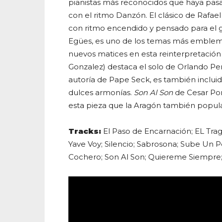
pianistas más reconocidos que haya pasa
con el ritmo Danzón. El clásico de Rafae
con ritmo encendido y pensado para el 
Egües, es uno de los temas más emblemát
nuevos matices en esta reinterpretación 
Gonzalez) destaca el solo de Orlando Pe
autoría de Pape Seck, es también inclui
dulces armonías.
Son Al Son
de Cesar Por
esta pieza que la Aragón también popular
Tracks:
El Paso de Encarnación; EL Tra
Yave Voy; Silencio; Sabrosona; Sube Un 
Cochero; Son Al Son; Quiereme Siempre