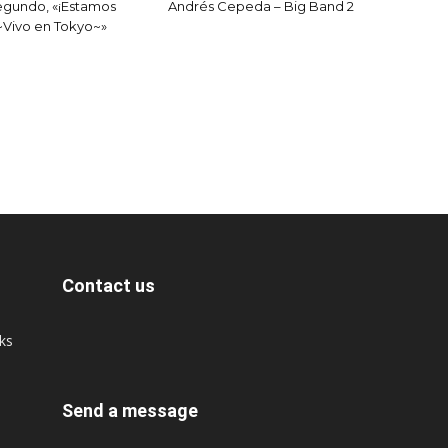
egundo, «¡Estamos
Andrés Cepeda – Big Band 2
~Vivo en Tokyo~»
Contact us
cks
Send a message