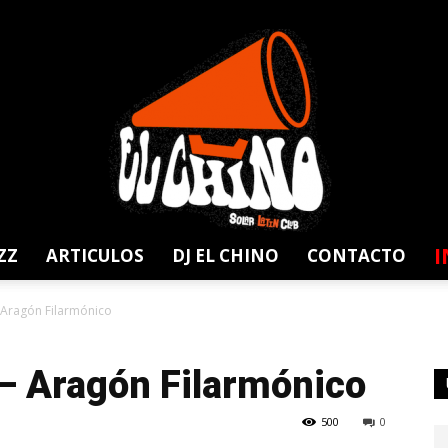
I
ZZ
ARTICULOS
DJ EL CHINO
CONTACTO
Solar
 Aragón Filarmónico
– Aragón Filarmónico
500
0
Latin