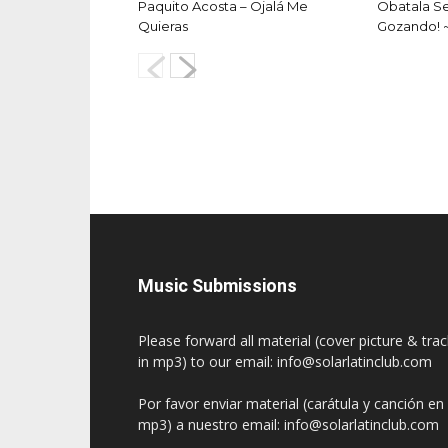
Paquito Acosta – Ojalá Me
Obatala S
Quieras
Gozando! 
Music Submissions
Please forward all material (cover picture & tra
in mp3) to our email: info@solarlatinclub.com
Por favor enviar material (carátula y canción en
mp3) a nuestro email: info@solarlatinclub.com