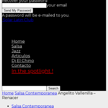
Recover your password
your email
A password will be e-mailed to you.
Solar Latin Club
Home
Salsa
Jazz
Articulos
Dj El Chino
Contacto
In the spotlight !
Home
Salsa Contemporanea
Angelito Vallenilla –
Renacer
Salsa Contemporanea