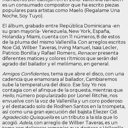
es un consumado compositor que ha escrito piezas
populares para artistas como Maelo (Regalame Una
Noche, Soy Tuyo).
El álbum, grabado entre República Dominicana -en
su gran mayoría- Venezuela, New York, España,
Holanda y Miami, cuenta con 11 números, 8 de estos
de la pluma del mismo Vallenilla. Con arreglos escritos
Noe Cid, Wilber Taveras, Irving Manuel, Isaia Lecler,
Patricio Bonilla y Rafael Romero,
Renacer
presenta
diferentes matices y colores rítmicos que serán del
agrado del bailador y el melómano, en general.
Amigos Confidentes
, tema que abre el disco, con una
cadencia que enamorara al bailador, Cambiaremos
sube la temperatura del disco. Ese Soy Yo nos
contagia con el afinque de la orquesta, mientras que
Hello
, número popularizado por Lionel Ritchie, nos
envuelve con la voz de Vallenilla y un coro poderoso
y el destacado solo de Rodhen Santos en la trompeta,
así como una gran ejecución del bajista Eliezer Cid.
Agradecido Quisquella
es un tributo a la isla que lo
acogió.
Adela
, con arreglo de Wilber Taveras, es un