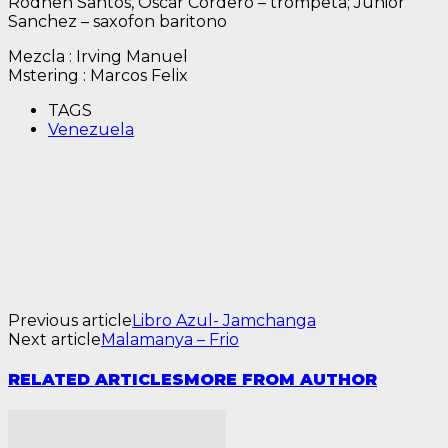
Rodhen Santos, Oscar Cordero – trompeta; Junior
Sanchez – saxofon baritono
Mezcla : Irving Manuel
Mstering : Marcos Felix
TAGS
Venezuela
Previous article
Libro Azul- Jamchanga
Next article
Malamanya – Frio
RELATED ARTICLES
MORE FROM AUTHOR