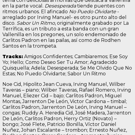
tema con deliciosas armonías que destaca a Vallenilla
en la parte vocal.
Desesperada
tiende puentes con
ritmos urbanos. El afincado
No Puedo Olvidarte
-
arreglado por Irving Manuel- es otro punto alto del
disco.
Sabor Un Ritmo
, originalmente grabado por La
Terrífica, es un tributo a esta banda con un gran
Vallenilla en los pregones, un solo endemoniado de
Carlitos Padron en las pailas, así como de Rodhen
Santos en la trompeta.
Tracks:
Amigos Confidentes; Cambiaremos; Ese Soy
Yo; Hello; Como Deseo Ser Tu Amor; Agradecido
Quisquella; Adela; Desesperada; Se Me Olvido Que No
Estas; No Puedo Olvidarte; Sabor Un Ritmo
Noe Cid, Hipolito Jean Cueva, Irving Manuel, Wilber
Taveras – piano; Wilber Taveras, Rafael Romero, Irving
Manuel, Eliezer Cid – bajo; Carlitos Padron, Miguel
Montas, Jarrenton De León, Victor Cardona – timbal;
Carlitos Padron, Jarrenton De León, Irving Manuel –
congas; Ruddy A. Heredia Cid, José Madera, Jarrenton
De León, Carlitos Padron, Herry Ortiz (Novato) –
bongo; José Flete, Patricio Bonilla, Víctor Daniel
Nuñez, Johan Escalante – trombon; Ernesto Nuñez,