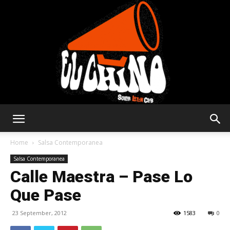
Solar
Home
Salsa Contemporanea
Salsa Contemporanea
Calle Maestra – Pase Lo
Latin
Que Pase
23 September, 2012
1583
0
Club