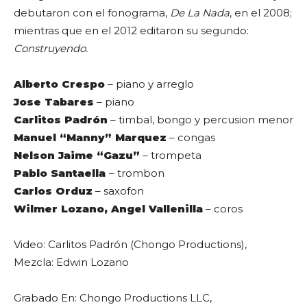
debutaron con el fonograma,
De La Nada
, en el 2008;
mientras que en el 2012 editaron su segundo:
Construyendo.
Alberto Crespo
– piano y arreglo
Jose Tabares
– piano
Carlitos Padrón
– timbal, bongo y percusion menor
Manuel “Manny” Marquez
– congas
Nelson Jaime “Gazu”
– trompeta
Pablo Santaella
– trombon
Carlos Orduz
– saxofon
Wilmer Lozano, Angel Vallenilla
– coros
Video: Carlitos Padrón (Chongo Productions),
Mezcla: Edwin Lozano
Grabado En: Chongo Productions LLC,