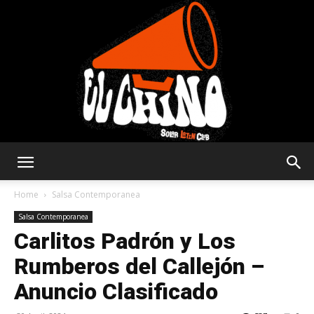
Solar
Home
Salsa Contemporanea
Salsa Contemporanea
Carlitos Padrón y Los
Latin
Rumberos del Callejón –
Anuncio Clasificado
Club