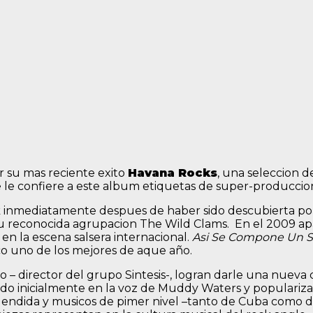
r su mas reciente exito
Havana Rocks
, una seleccion d
e le confiere a este album etiquetas de super-produccio
k inmediatamente despues de haber sido descubierta por 
u reconocida agrupacion The Wild Clams. En el 2009 ap
 en la escena salsera internacional.
Asi Se Compone Un 
sco uno de los mejores de aque año.
so
– director del grupo Sintesis-, logran darle una nueva
bado inicialmente en la voz de Muddy Waters y populari
lendida y musicos de pimer nivel –tanto de Cuba como d