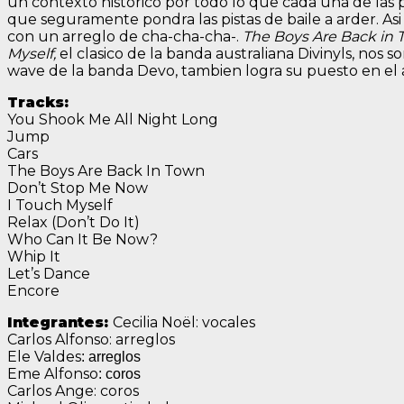
un contexto historico por todo lo que cada una de las 
que seguramente pondra las pistas de baile a arder. 
con un arreglo de cha-cha-cha-.
The Boys Are Back in
Myself,
el clasico de la banda australiana Divinyls, no
wave de la banda Devo, tambien logra su puesto en el
Tracks:
You Shook Me All Night Long
Jump
Cars
The Boys Are Back In Town
Don’t Stop Me Now
I Touch Myself
Relax (Don’t Do It)
Who Can It Be Now?
Whip It
Let’s Dance
Encore
Integrantes:
Cecilia Noël: vocales
Carlos Alfonso: arreglos
Ele Valdes
: arreglos
Eme Alfonso
: coros
Carlos Ange: coros