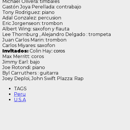
Michael Olivera: timbales
Gastón Joya Perellada: contrabajo
Tony Rodriguez: piano
Adal Gonzalez: percusion
Eric Jorgenseon: trombon
Albert Wing: saxofon y flauta
Lee Thornburg , Alejandro Delgado : trompeta
Juan Carlos Marin: trombon
Carlos Miyares: saxofon
Invitados:
Colin Hay
: coros
Max Merritt: coros
Jimmy Earl: bajo
Joe Rotondi: piano
Byl Carruthers : guitarra
Joey Deploi, John Swift Plazza: Rap
TAGS
Peru
U.S.A