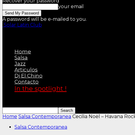
Recover your password
your email
A password will be e-mailed to you.
Solar Latin Club
Home
Salsa
Jazz
Articulos
Dj El Chino
Contacto
In the spotlight !
Home
Salsa Contemporanea
Cecilia Noël – Havana Roc
Salsa Contemporanea