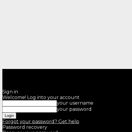
Sign in
Welcome! Log into your account
your username
your password
Forgot your password? Get help
Password recovery