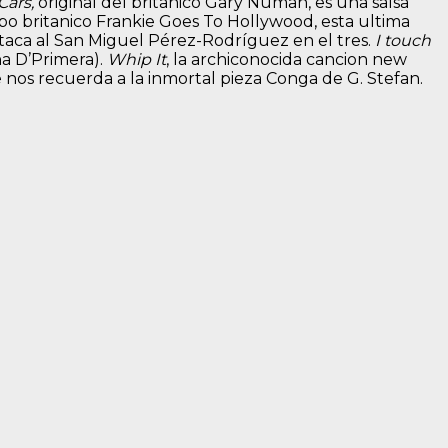
Cars,
original del britanico Gary Numan, es una salsa
o britanico Frankie Goes To Hollywood, esta ultima
taca al
San Miguel Pérez-Rodríguez
en el tres.
I touch
na D’Primera).
Whip It
, la archiconocida cancion new
nos recuerda a la inmortal pieza Conga de G. Stefan.