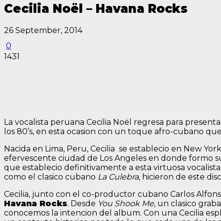
Cecilia Noël – Havana Rocks
26 September, 2014
0
1431
La vocalista peruana
Cecilia Noël
regresa para presenta
los 80’s, en esta ocasion con un toque afro-cubano qu
Nacida en Lima, Peru, Cecilia se establecio en New Yor
efervescente ciudad de Los Angeles en donde formo s
que establecio definitivamente a esta virtuosa vocalista
como el clasico cubano
La Culebra
, hicieron de este di
Cecilia, junto con el co-productor cubano
Carlos Alfon
Havana Rocks
. Desde
You Shook Me
, un clasico gra
conocemos la intencion del album. Con una Cecilia esp