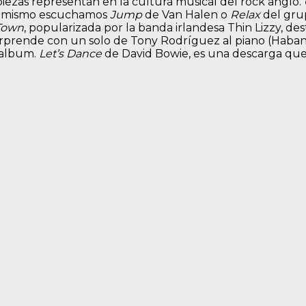
piezas representan en la cultura musical del rock anglo.
Asi mismo escuchamos
Jump
de Van Halen o
Relax
del grup
 Town
, popularizada por la banda irlandesa Thin Lizzy, des
s sorprende con un solo de Tony Rodríguez al piano (Haba
 album.
Let’s Dance
de David Bowie, es una descarga que 