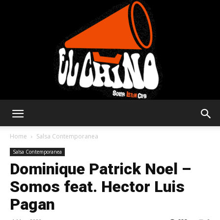
Solar
Home
Salsa Contemporanea
Salsa Contemporanea
Dominique Patrick Noel –
Latin
Somos feat. Hector Luis
Pagan
Club