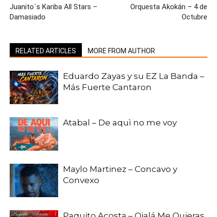
Juanito´s Kariba All Stars –
Orquesta Akokán – 4 de
Damasiado
Octubre
RELATED ARTICLES
MORE FROM AUTHOR
Eduardo Zayas y su EZ La Banda –
Más Fuerte Cantaron
Atabal – De aquì no me voy
Maylo Martinez – Concavo y
Convexo
Paquito Acosta – Ojalá Me Quieras