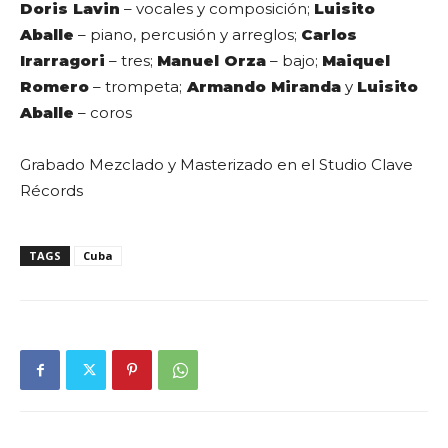
Doris Lavin
– vocales y composición;
Luisito
Aballe
– piano, percusión y arreglos;
Carlos
Irarragori
– tres;
Manuel Orza
– bajo;
Maiquel
Romero
– trompeta;
Armando Miranda
y
Luisito
Aballe
– coros
Grabado Mezclado y Masterizado en el Studio Clave
Récords
TAGS
Cuba