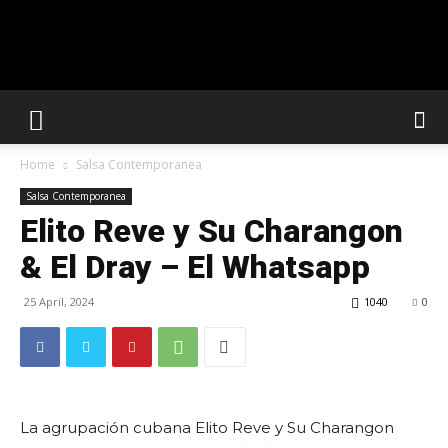
Solar
Home
Salsa Contemporanea
Latin
Salsa Contemporanea
Elito Reve y Su Charangon
& El Dray – El Whatsapp
Club
25 April, 2024
1040
0
La agrupación cubana Elito Reve y Su Charangon