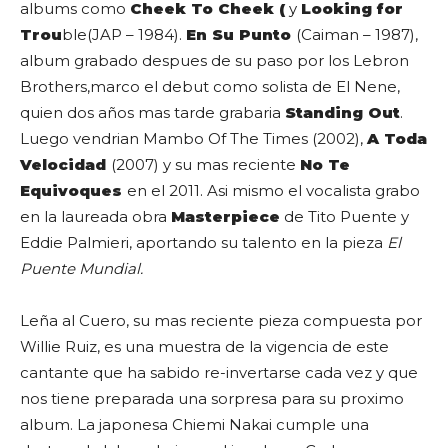
albums como
Cheek To Cheek (
y
Looking for
Trou
ble(JAP – 1984).
En Su Punto
(Caiman – 1987),
album grabado despues de su paso por los Lebron
Brothers,marco el debut como solista de El Nene,
quien dos años mas tarde grabaria
Standing Out
.
Luego vendrian Mambo Of The Times (2002),
A Toda
Velocidad
(2007) y su mas reciente
No Te
Equivoques
en el 2011. Asi mismo el vocalista grabo
en la laureada obra
Masterpiece
de Tito Puente y
Eddie Palmieri, aportando su talento en la pieza
El
Puente Mundial.
Leña al Cuero, su mas reciente pieza compuesta por
Willie Ruiz
, es una muestra de la vigencia de este
cantante que ha sabido re-invertarse cada vez y que
nos tiene preparada una sorpresa para su proximo
album. La japonesa
Chiemi Nakai
cumple una