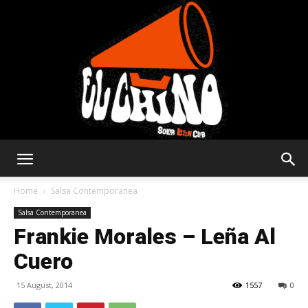
Solar
Home
Salsa Contemporanea
Salsa Contemporanea
Frankie Morales – Leña Al
Latin
Cuero
15 August, 2014
1557
0
Club