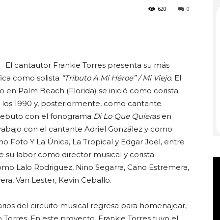
620
0
Club
El cantautor Frankie Torres presenta su más
ica como solista
“Tributo A Mi Héroe” / Mi Viejo.
El
 en Palm Beach (Florida) se inició como corista
 los 1990 y, posteriormente, como cantante
 Debuto con el fonograma
Di Lo Que Quieras
en
trabajo con el cantante Adriel González y como
o Foto Y La Única, La Tropical y Edgar Joel, entre
e su labor como director musical y corista
omo Lalo Rodriguez, Nino Segarra, Cano Estremera,
era, Van Lester, Kevin Ceballo.
arios del circuito musical regresa para homenajear,
o Torres. En este proyecto, Frankie Torres tuvo el