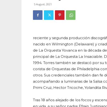
5 August, 2021
reciente y segunda producción discográf
nacido en Wilmington (Delaware) y criado
de La Orquesta Yovanca en la década de
principal de La Orquesta La Insaciable.
1994. Torres también se destacó por su 
corista de Orquestas de Philadelphia com
otros. Sus credenciales también dan fe d
acompañando a luminarias de la Salsa c
Primi Cruz, Hector Tricoche, Yolandita Riv
Tras 18 años alejado de los focos y escen
en vida, a su señor padre Efrain Justinian