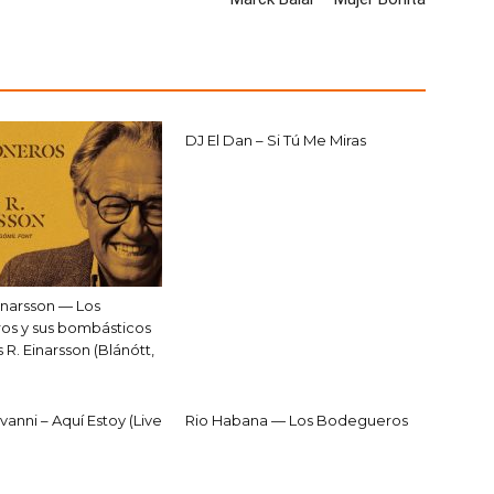
DJ El Dan – Si Tú Me Miras
inarsson — Los
s y sus bombásticos
 R. Einarsson (Blánótt,
anni – Aquí Estoy (Live
Rio Habana — Los Bodegueros