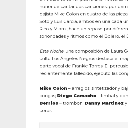
honor de cantar dos canciones, por prime
bajista Mike Colon en cuatro de las pie
Soto y Luis Garcia, ambos en una cada un
Rico y Miami, hace un repaso por difere
sonoridades y ritmos como el Bolero, el
Esta Noche
, una composición de Laura G
culto Los Ángeles Negros destaca el magi
parte vocal de Frankie Torres. El percus
recientemente fallecido, ejecuto las con
Mike Colon
– arreglos, sintetizador y ba
congas;
Diego Camacho
– timbal y bo
Berrios
– trombon;
Danny Martinez
coros