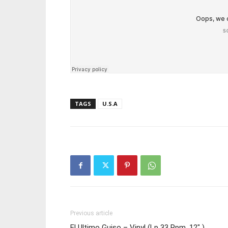
TAGS
U.S.A
Previous article
El Ultimo Guiso – Vinyl (Lp 33 Rpm, 12″ )