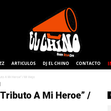
I
ZZ
ARTICULOS
DJ EL CHINO
CONTACTO
Solar
uto A Mi Heroe” / Mi Viejo
“Tributo A Mi Heroe” /
Latin