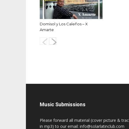
Domisol y Los Caleños – X
Amarte
Music Submissions
Please forward all material (cover picture & tra
in mp3) to our email: info@solarlatinclub.com