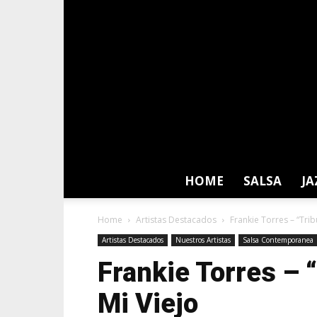
HOME
SALSA
JA
Home
Artistas Destacados
Frankie Torres – “Trib
Artistas Destacados
Nuestros Artistas
Salsa Contemporanea
Frankie Torres – 
Mi Viejo