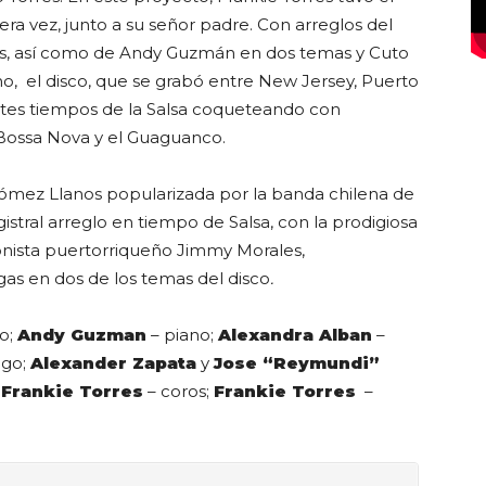
ra vez, junto a su señor padre. Con arreglos del
zas, así como de Andy Guzmán en dos temas y Cuto
o, el disco, que se grabó entre New Jersey, Puerto
ntes tiempos de la Salsa coqueteando con
 Bossa Nova y el Guaguanco.
ómez Llanos popularizada por la banda chilena de
stral arreglo en tiempo de Salsa, con la prodigiosa
ionista puertorriqueño Jimmy Morales,
gas en dos de los temas del disco
.
jo;
Andy Guzman
– piano;
Alexandra Alban
–
ngo;
Alexander Zapata
y
Jose “Reymundi”
y
Frankie Torres
– coros;
Frankie Torres
–