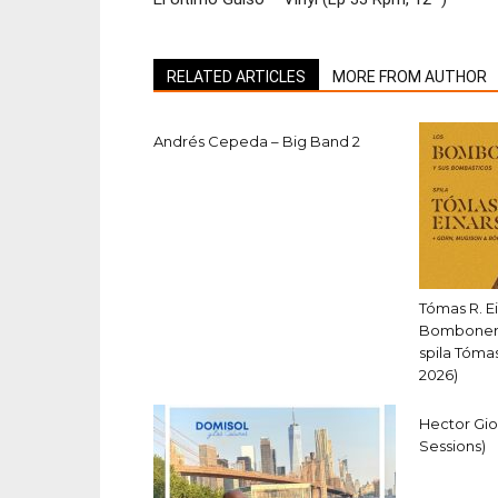
RELATED ARTICLES
MORE FROM AUTHOR
Andrés Cepeda – Big Band 2
Tómas R. E
Bombonero
spila Tómas
2026)
Hector Giov
Sessions)