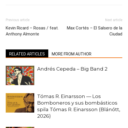
Previous article
Next article
Kevin Ricard – Rosas / feat.
Max Cortés – El Salsero de la
Anthony Almonte
Ciudad
RELATED ARTICLES
MORE FROM AUTHOR
Andrés Cepeda – Big Band 2
Tómas R. Einarsson — Los
Bomboneros y sus bombásticos
spila Tómas R. Einarsson (Blánótt,
2026)