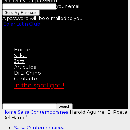
Recover your password
your email
A password will be e-mailed to you.
Solar Latin Club
Home
Salsa
Jazz
Articulos
Dj El Chino
Contacto
In the spotlight !
Home
Salsa Contemporanea
Harold Aguirre “El Poeta
Del Barrio”
Salsa Contemporanea