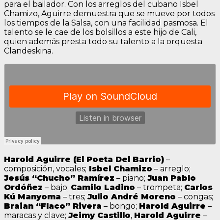
para el bailador. Con los arreglos del cubano Isbel
Chamizo, Aguirre demuestra que se mueve por todos
los tiempos de la Salsa, con una facilidad pasmosa. El
talento se le cae de los bolsillos a este hijo de Cali,
quien además presta todo su talento a la orquesta
Clandeskina.
Harold Aguirre (El Poeta Del Barrio)
–
composición, vocales;
Isbel Chamizo
– arreglo;
Jesús “Chucho” Ramírez
– piano;
Juan Pablo
Ordóñez
– bajo;
Camilo Ladino
– trompeta;
Carlos
Kú Manyoma
– tres;
Julio André Moreno
– congas;
Braian “Flaco” Rivera
– bongo;
Harold Aguirre
–
maracas y clave;
Jeimy Castillo
,
Harold Aguirre
–