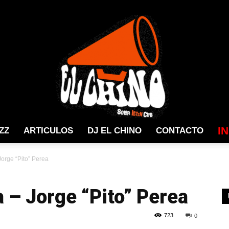
I
ZZ
ARTICULOS
DJ EL CHINO
CONTACTO
Solar
Jorge “Pito” Perea
a – Jorge “Pito” Perea
723
0
Latin