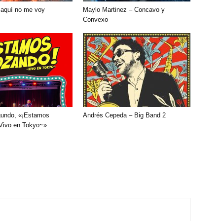
 aquì no me voy
Maylo Martinez – Concavo y
Convexo
gundo, «¡Estamos
Andrés Cepeda – Big Band 2
Vivo en Tokyo~»