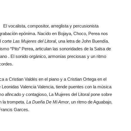
El vocalista, compositor, arreglista y percusionista
Club
 grabación epónima. Nacido en Bojaya, Choco, Perea nos
l corte
Las Mujeres del Litoral
, una letra de John Buendía.
mo “Pito” Perea, articulan las sonoridades de la Salsa de
iano . El sonido orgánico, armonías preciosas y un ritmo
cordes.
ca a Cristian Valdés en el piano y a Cristian Ortega en el
e Leonidas Valencia Valencia, tiende puentes con la música
mo afincado y contagioso, La Mujeres del Litoral pone sobre
n la trompeta.
La Dueña De Mi Amor
, un ritmo de Aguabajo,
Francis Garces.