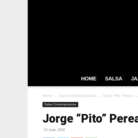
HOME
SALSA
JA
Home
Salsa Contemporanea
Jorge “Pito” Perea – 
Salsa Contemporanea
Jorge “Pito” Pere
24 June, 2020