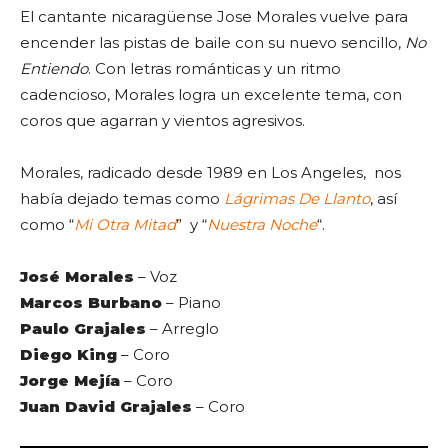
El cantante nicaragüense Jose Morales vuelve para
encender las pistas de baile con su nuevo sencillo,
No
Entiendo
. Con letras románticas y un ritmo
cadencioso, Morales logra un excelente tema, con
coros que agarran y vientos agresivos.
Morales, radicado desde 1989 en Los Angeles, nos
había dejado temas como
Lágrimas De Llanto
, así
como “
Mi Otra Mitad
” y “
Nuestra Noche
“.
José Morales
– Voz
Marcos Burbano
– Piano
Paulo Grajales
– Arreglo
Diego King
– Coro
Jorge Mejía
– Coro
Juan David Grajales
– Coro