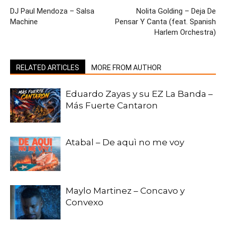
DJ Paul Mendoza – Salsa
Nolita Golding – Deja De
Machine
Pensar Y Canta (feat. Spanish
Harlem Orchestra)
RELATED ARTICLES
MORE FROM AUTHOR
Eduardo Zayas y su EZ La Banda –
Más Fuerte Cantaron
Atabal – De aquì no me voy
Maylo Martinez – Concavo y
Convexo