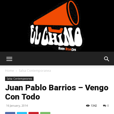
Solar
Home
Salsa Contemporanea
Salsa Contemporanea
Juan Pablo Barrios – Vengo
Latin
Con Todo
16 January, 2014
1342
0
Club