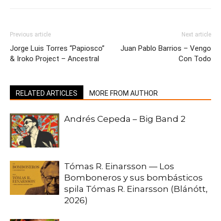
Previous article
Next article
Jorge Luis Torres “Papiosco”
Juan Pablo Barrios – Vengo
& Iroko Project – Ancestral
Con Todo
RELATED ARTICLES
MORE FROM AUTHOR
Andrés Cepeda – Big Band 2
Tómas R. Einarsson — Los
Bomboneros y sus bombásticos
spila Tómas R. Einarsson (Blánótt,
2026)