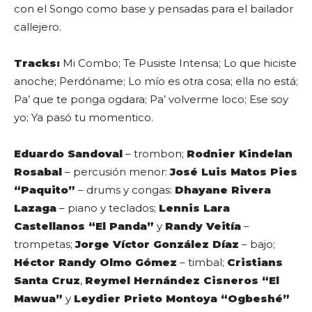
con el Songo como base y pensadas para el bailador
callejero.
Tracks:
Mi Combo; Te Pusiste Intensa; Lo que hiciste
anoche; Perdóname; Lo mío es otra cosa; ella no está;
Pa’ que te ponga ogdara; Pa’ volverme loco; Ese soy
yo; Ya pasó tu momentico.
Eduardo Sandoval
– trombon;
Rodnier Kindelan
Rosabal
– percusión menor:
José Luis Matos Pies
“Paquito”
– drums y congas:
Dhayane Rivera
Lazaga
– piano y teclados;
Lennis Lara
Castellanos “El Panda”
y
Randy Veitía
–
trompetas;
Jorge Víctor González Díaz
– bajo;
Héctor Randy Olmo Gómez
– timbal;
Cristians
Santa Cruz
,
Reymel Hernández Cisneros “El
Mawua”
y
Leydier Prieto Montoya “Ogbeshé”