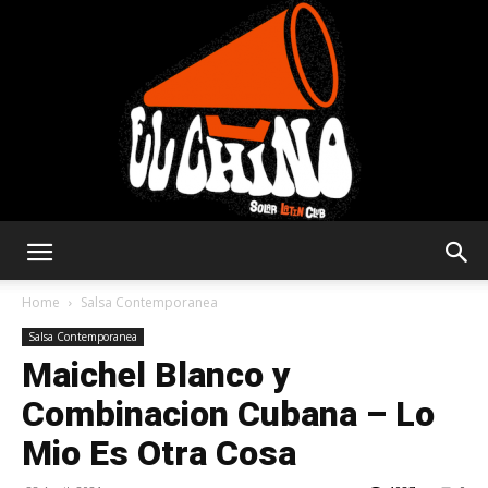
Solar
Home
Salsa Contemporanea
Salsa Contemporanea
Maichel Blanco y
Latin
Combinacion Cubana – Lo
Mio Es Otra Cosa
Club