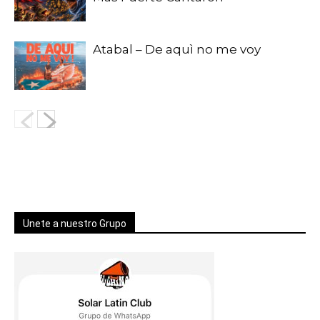
Atabal – De aquì no me voy
Unete a nuestro Grupo