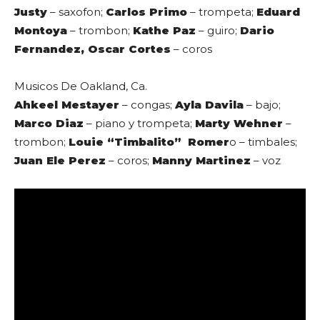
Justy
– saxofon;
Carlos Primo
– trompeta;
Eduard
Montoya
– trombon;
Kathe Paz
– guiro;
Dario
Fernandez, Oscar Cortes
– coros
Musicos De Oakland, Ca.
Ahkeel Mestayer
– congas;
Ayla Davila
– bajo;
Marco Diaz
– piano y trompeta;
Marty Wehner
–
trombon;
Louie “Timbalito” Romer
o – timbales;
Juan Ele Perez
– coros;
Manny Martinez
– voz