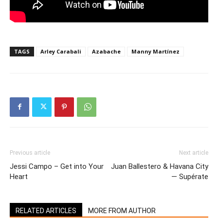
TAGS
Arley Carabali
Azabache
Manny Martínez
Previous article
Next article
Jessi Campo – Get into Your
Juan Ballestero & Havana City
Heart
— Supérate
RELATED ARTICLES
MORE FROM AUTHOR