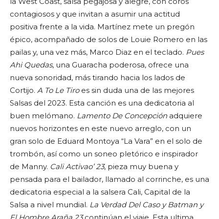
la West Coast, salsa pegajosa y alegre, con coros
contagiosos y que invitan a asumir una actitud
positiva frente a la vida. Martínez mete un pregón
épico, acompañado de solos de Louie Romero en las
pailas y, una vez más, Marco Diaz en el teclado.
Pues
Ahi Quedas
, una Guaracha poderosa, ofrece una
nueva sonoridad, más tirando hacia los lados de
Cortijo.
A To Le Tiro
es sin duda una de las mejores
Salsas del 2023. Esta canción es una dedicatoria al
buen melómano.
Lamento De Concepción
adquiere
nuevos horizontes en este nuevo arreglo, con un
gran solo de Eduard Montoya “La Vara” en el solo de
trombón, así como un soneo pletórico e inspirador
de Manny.
Cali Activao’ 23
, pieza muy buena y
pensada para el bailador, llamado al corrinche, es una
dedicatoria especial a la salsera Cali, Capital de la
Salsa a nivel mundial.
La Verdad Del Caso y Batman y
El Hombre Araña 23
continúan el viaje. Esta ultima,