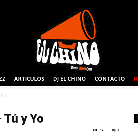
I
ZZ
ARTICULOS
DJ EL CHINO
CONTACTO
Solar
y Yo
 Tú y Yo
750
0
Latin