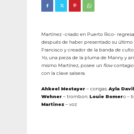
Martínez -criado en Puerto Rico- regre
después de haber presentado su último
Francisco y creador de la banda de cult
Yo
, una pieza de la pluma de Manny y ar
mismo Martínez, posee un
flow
contagio
con la clave salsera.
Ahkeel Mestayer
– congas;
Ayla Davi
Wehner
– trombon;
Louie Romer
o – t
Martinez
– voz