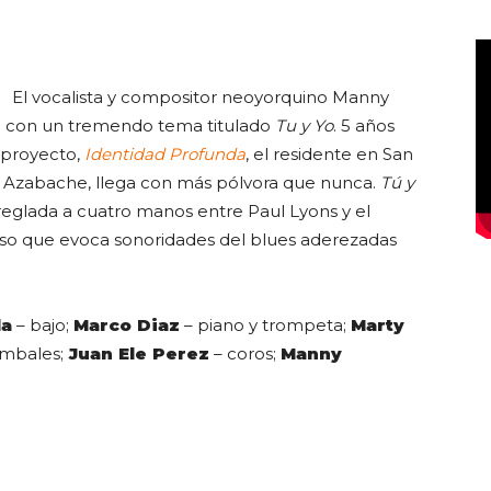
El vocalista y compositor neoyorquino Manny
Club
sa con un tremendo tema titulado
Tu y Yo
. 5 años
 proyecto,
Identidad Profunda
, el residente en San
o Azabache, llega con más pólvora que nunca.
Tú y
reglada a cuatro manos entre Paul Lyons y el
so que evoca sonoridades del blues aderezadas
la
– bajo;
Marco Diaz
– piano y trompeta;
Marty
imbales;
Juan Ele Perez
– coros;
Manny