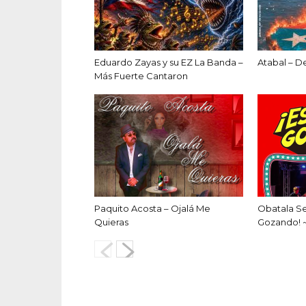
Eduardo Zayas y su EZ La Banda –
Atabal – D
Más Fuerte Cantaron
Paquito Acosta – Ojalá Me
Obatala S
Quieras
Gozando! 