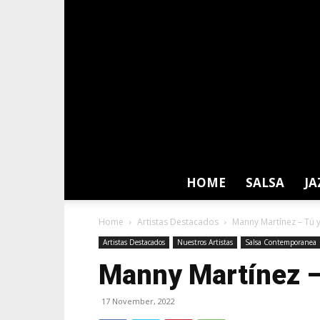
HOME
SALSA
JA
Home
Artistas Destacados
Manny Martínez – Tú 
Artistas Destacados
Nuestros Artistas
Salsa Contemporanea
Manny Martínez –
17 November, 2022