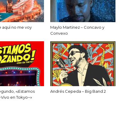
e aquì no me voy
Maylo Martinez – Concavo y
Convexo
egundo, «¡Estamos
Andrés Cepeda – Big Band 2
~Vivo en Tokyo~»