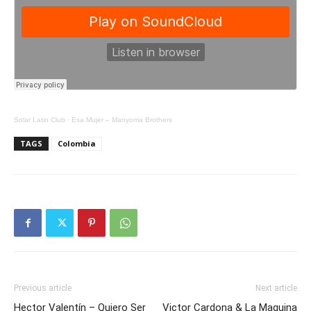
Solar Latin Club
·
Esa Mujer – Manyoma Brothers
TAGS
Colombia
Previous article
Next article
Hector Valentín – Quiero Ser
Victor Cardona & La Maquina