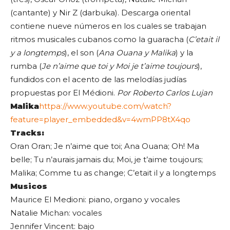
(cantante) y Nir Z (darbuka). Descarga oriental
contiene nueve números en los cuales se trabajan
ritmos musicales cubanos como la guaracha (
C’etait il
y a longtemps
), el son (
Ana Ouana y Malika
) y la
rumba (
Je n’aime que toi y Moi je t’aime toujours
),
fundidos con el acento de las melodías judías
propuestas por El Médioni.
Por Roberto Carlos Lujan
Malika
httpa://www.youtube.com/watch?
feature=player_embedded&v=4wmPP8tX4qo
Tracks:
Oran Oran; Je n’aime que toi; Ana Ouana; Oh! Ma
belle; Tu n’aurais jamais du; Moi, je t’aime toujours;
Malika; Comme tu as change; C’etait il y a longtemps
Musicos
Maurice El Medioni: piano, organo y vocales
Natalie Michan: vocales
Jennifer Vincent: bajo