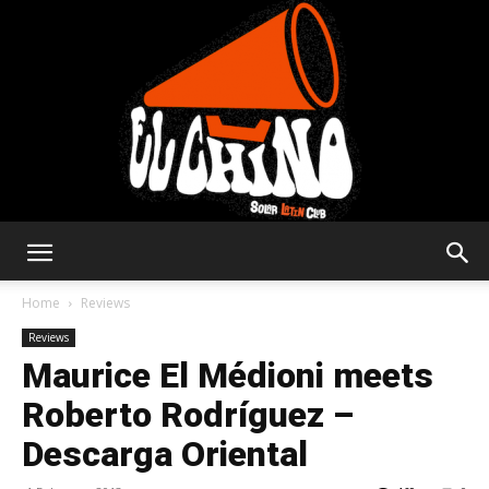
Solar
Home
Reviews
Reviews
Maurice El Médioni meets
Latin
Roberto Rodríguez –
Descarga Oriental
Club