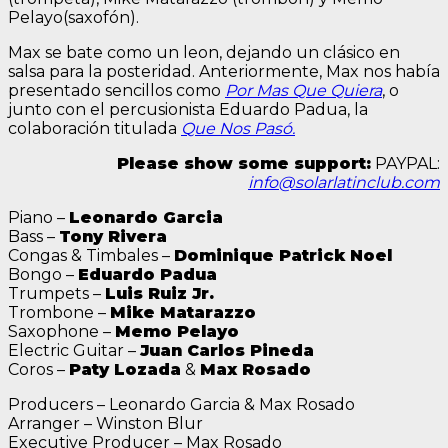
Pelayo(saxofón).
Max se bate como un leon, dejando un clásico en
salsa para la posteridad. Anteriormente, Max nos había
presentado sencillos como
Por Mas Que Quiera
, o
junto con el percusionista Eduardo Padua, la
colaboración titulada
Que Nos Pasó.
Please show some support:
PAYPAL:
info@solarlatinclub.com
Piano –
Leonardo Garcia
Bass –
Tony Rivera
Congas & Timbales –
Dominique Patrick Noel
Bongo –
Eduardo Padua
Trumpets –
Luis Ruiz Jr.
Trombone –
Mike Matarazzo
Saxophone –
Memo Pelayo
Electric Guitar –
Juan Carlos Pineda
Coros –
Paty Lozada
&
Max Rosado
Producers – Leonardo Garcia & Max Rosado
Arranger – Winston Blur
Executive Producer – Max Rosado