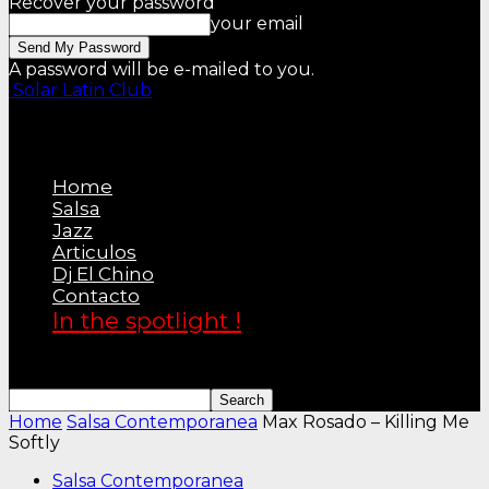
Recover your password
your email
A password will be e-mailed to you.
Solar Latin Club
Home
Salsa
Jazz
Articulos
Dj El Chino
Contacto
In the spotlight !
Home
Salsa Contemporanea
Max Rosado – Killing Me
Softly
Salsa Contemporanea