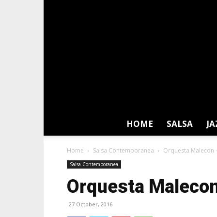
HOME
SALSA
JA
Home
Salsa Contemporanea
Orquesta Malecon –
Salsa Contemporanea
Orquesta Malecon
27 October, 2016