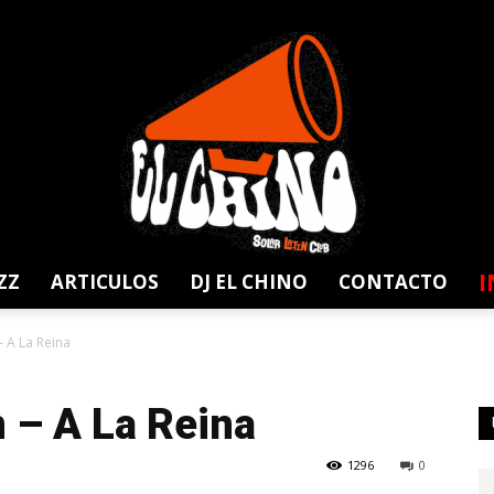
I
ZZ
ARTICULOS
DJ EL CHINO
CONTACTO
Solar
 A La Reina
 – A La Reina
1296
0
Latin