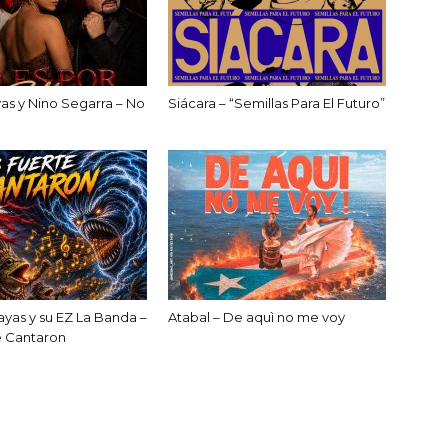
as y Nino Segarra – No
Siácara – “Semillas Para El Futuro”
yas y su EZ La Banda –
Atabal – De aquì no me voy
e Cantaron