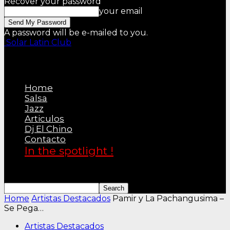
Recover your password
your email
A password will be e-mailed to you.
Solar Latin Club
Home
Salsa
Jazz
Articulos
Dj El Chino
Contacto
In the spotlight !
Home
Artistas Destacados
Pamir y La Pachangusima –
Se Pega…
Artistas Destacados