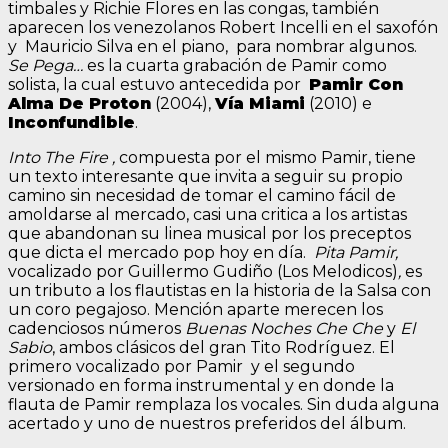
timbales y Richie Flores en las congas, también
aparecen los venezolanos Robert Incelli en el saxofón
y Mauricio Silva en el piano, para nombrar algunos.
Se Pega…
es la cuarta grabación de Pamir como
solista, la cual estuvo antecedida por
Pamir Con
Alma De Proton
(2004),
Vía Miami
(2010) e
Inconfundible
.
Into The Fire ,
compuesta por el mismo Pamir,
tiene
un texto interesante que invita a seguir su propio
camino sin necesidad de tomar el camino fácil de
amoldarse al mercado, casi una critica a los artistas
que abandonan su linea musical por los preceptos
que dicta el mercado pop hoy en día.
Pita Pamir,
vocalizado por Guillermo Gudiño (Los Melodicos)
,
es
un tributo a los flautistas en la historia de la Salsa con
un coro pegajoso. Mención aparte merecen los
cadenciosos números
Buenas Noches Che Che
y
El
Sabio
, ambos clásicos del gran Tito Rodríguez. El
primero vocalizado por Pamir y el segundo
versionado en forma instrumental y en donde la
flauta de Pamir remplaza los vocales. Sin duda alguna
acertado y uno de nuestros preferidos del álbum.