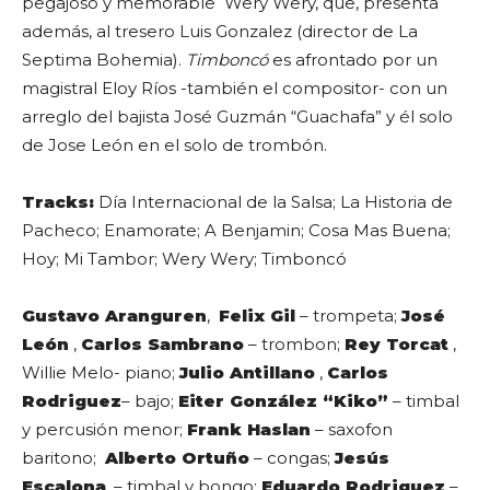
pegajoso y memorable Wery Wery, que, presenta
además, al tresero Luis Gonzalez (director de La
Septima Bohemia).
Timboncó
es afrontado por un
magistral Eloy Ríos -también el compositor- con un
arreglo del bajista José Guzmán “Guachafa” y él solo
de Jose León en el solo de trombón.
Tracks:
Día Internacional de la Salsa; La Historia de
Pacheco; Enamorate; A Benjamin; Cosa Mas Buena;
Hoy; Mi Tambor; Wery Wery; Timboncó
Gustavo Aranguren
,
Felix Gil
– trompeta;
José
León
,
Carlos Sambrano
– trombon;
Rey Torcat
,
Willie Melo- piano;
Julio Antillano
,
Carlos
Rodriguez
– bajo;
Eiter González “Kiko”
– timbal
y percusión menor;
Frank Haslan
– saxofon
baritono;
Alberto Ortuño
– congas;
Jesús
Escalona
, – timbal y bongo;
Eduardo Rodriguez
–