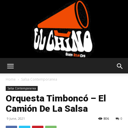
Solar
Home
Salsa Contemporanea
Salsa Contemporanea
Orquesta Timboncó – El
Latin
Camión De La Salsa
9 June, 2021
806
0
Club