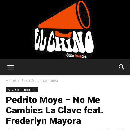
Solar
Home
Salsa Contemporanea
Salsa Contemporanea
Pedrito Moya – No Me
Latin
Cambies La Clave feat.
Frederlyn Mayora
Club