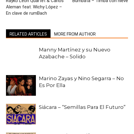
Rayko Leon Quartet & Carlos
Bumbata – Timba con nieve
Aleman feat. Wichy López –
En clave de rumBach
RELATED ARTICLES
MORE FROM AUTHOR
Manny Martínez y su Nuevo
Azabache – Solido
Marino Zayas y Nino Segarra – No
Es Por Ella
Siácara – “Semillas Para El Futuro”