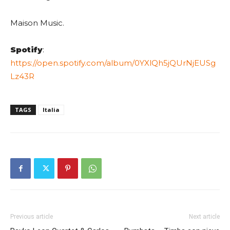
Maison Music.
Spotify
:
https://open.spotify.com/album/0YXlQh5jQUrNjEUSg
Lz43R
TAGS
Italia
Previous article
Next article