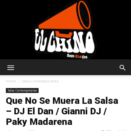
Solar
Home
Salsa Contemporanea
Salsa Contemporanea
Que No Se Muera La Salsa
Latin
– DJ El Dan / Gianni DJ /
Paky Madarena
Club